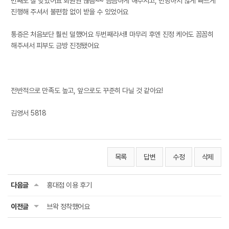
번째도 잘 맞았어요 회원권 끊음~~ 꼼꼼하게 해주시고, 민망하지 않게 빠르게
진행해 주셔서 불편함 없이 받을 수 있었어요
통증은 처음보단 훨씬 덜했어요 두번째라서!! 마무리 후엔 진정 케어도 꼼꼼히
해주셔서 피부도 금방 진정됐어요
전반적으로 만족도 높고, 앞으로도 꾸준히 다닐 것 같아요!
김영서 5818
목록
답변
수정
삭제
다음글
홍대점 이용 후기
이전글
브왁 정착했어요