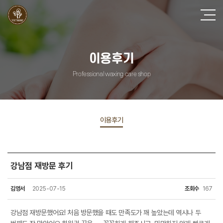
이용후기
Professional waxing care shop
이용후기
강남점 재방문 후기
김영서
2025-07-15
조회수
167
강남점 재방문했어요! 처음 방문했을 때도 만족도가 꽤 높았는데 역시나 두