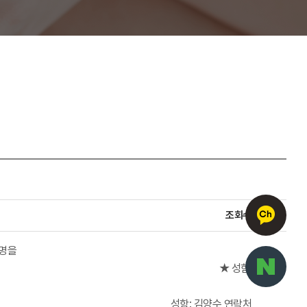
조회수
347
명을
★ 성함과
 연락처