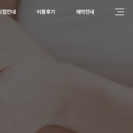
지점안내
이용후기
예약안내
강남점
이용후기
예약안내
선릉점
홍대점
분당점