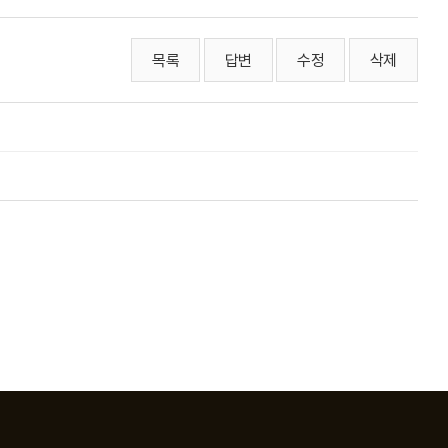
목록
답변
수정
삭제