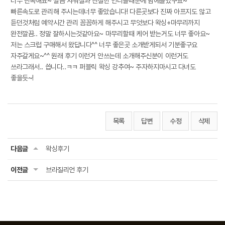
너무 만족해요~ 깔끔 샤워실과 친절한 언니들때문에 맘에들었구요~
빠른속도로 관리해 주시는데너무 좋았습니다! 다른곳보다 진짜 아프지도 않고
듣던것처럼 예약시간 관리 꼼꼼하게 해주시고 무엇보다 왁싱+마무리까지
완전깔끔.. 정말 잘하시는것같아요~ 마무리할때 케어 받는거도 너무 좋아요~
저는 스크럽 구매해서 왔답니다^^ 너무 좋은곳 소개받게되서 기분좋구요
자주갈게요~^^ 원래 후기 이런거 안쓰는데 소개해주신분이 이런거도
쓰라그래서.. 씁니다..ㅋㅋ 퍼블릭 왁싱 강추여~ 주자하지마시고 다녀도
좋을듯~!
목록
답변
수정
삭제
다음글
왁싱후기
이전글
브라질리언 후기